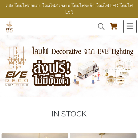
คลัง โคมไฟตกแต่ง โคมไฟสวยงาม โคมไฟระย้า โคมไฟ LED โคมไฟ
Loft
IN STOCK