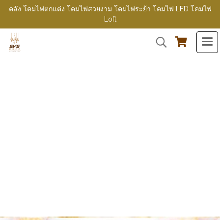
คลัง โคมไฟตกแต่ง โคมไฟสวยงาม โคมไฟระย้า โคมไฟ LED โคมไฟ
Loft