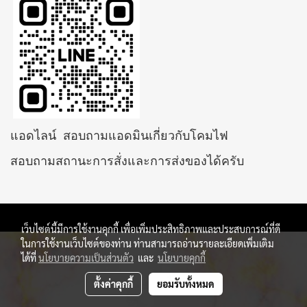
แอดไลน์ สอบถามแอดมินเกี่ยวกับโคมไฟ
สอบถามสถานะการสั่งและการส่งของได้ครับ
เว็บไซต์นี้มีการใช้งานคุกกี้ เพื่อเพิ่มประสิทธิภาพและประสบการณ์ที่ดี
ในการใช้งานเว็บไซต์ของท่าน ท่านสามารถอ่านรายละเอียดเพิ่มเติม
ได้ที่
นโยบายความเป็นส่วนตัว
และ
นโยบายคุกกี้
ตั้งค่าคุกกี้
ยอมรับทั้งหมด