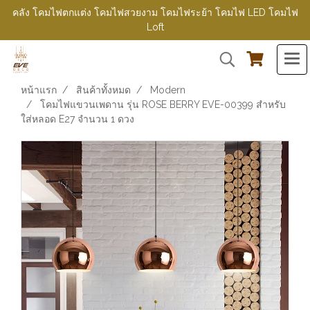
คลัง โคมไฟตกแต่ง โคมไฟสวยงาม โคมไฟระย้า โคมไฟ LED โคมไฟ
Loft
หน้าแรก
สินค้าทั้งหมด
Modern
โคมไฟแขวนเพดาน รุ่น ROSE BERRY EVE-00399 สำหรับ
ใส่หลอด E27 จำนวน 1 ดวง