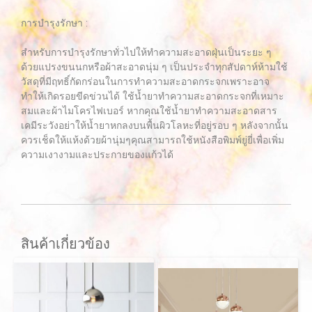
การบำรุงรักษา :
สำหรับการบำรุงรักษาทั่วไปให้ทำความสะอาดฝุ่นเป็นระยะ ๆ
ด้วยแปรงขนนกหรือผ้าสะอาดนุ่ม ๆ เป็นประจำทุกสัปดาห์ห้ามใช้
วัสดุที่มีฤทธิ์กัดกร่อนในการทำความสะอาดกระจกเพราะอาจ
ทำให้เกิดรอยขีดข่วนได้ ใช้น้ำยาทำความสะอาดกระจกที่เหมาะ
สมและผ้าไมโครไฟเบอร์ หากคุณใช้น้ำยาทำความสะอาดสาร
เคมีระวังอย่าให้น้ำยาหกลงบนพื้นผิวโลหะที่อยู่รอบ ๆ หลังจากนั้น
ควรเช็ดให้แห้งด้วยผ้านุ่มๆคุณสามารถใช้หนังสือพิมพ์ยู่ยี่เพื่อเพิ่ม
ความเงางามและประกายของแก้วได้
สินค้าเกี่ยวข้อง