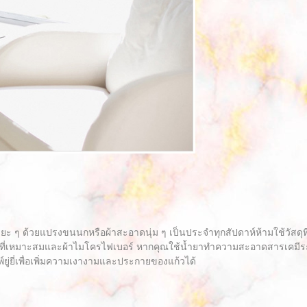
ะยะ ๆ ด้วยแปรงขนนกหรือผ้าสะอาดนุ่ม ๆ เป็นประจำทุกสัปดาห์ห้ามใช้วัสด
ี่เหมาะสมและผ้าไมโครไฟเบอร์ หากคุณใช้น้ำยาทำความสะอาดสารเคมีระวัง
์ยู่ยี่เพื่อเพิ่มความเงางามและประกายของแก้วได้