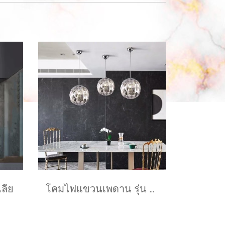
ลีย
โคมไฟแขวนเพดาน รุ่น POPPIE EVE-00731 ขนาด 30x35 ซม. สำหรับใส่หลอด E27 จำนวน 1 ดวง