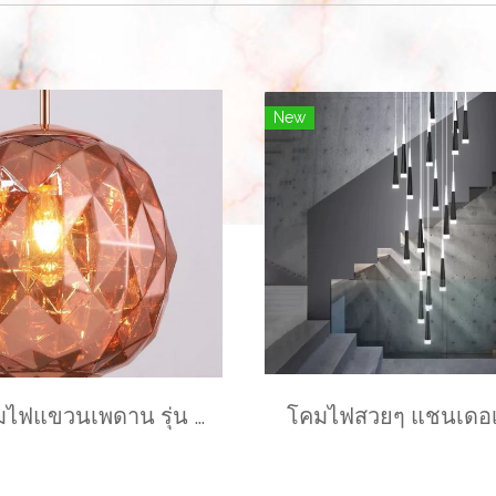
New
โคมไฟแขวนเพดาน รุ่น POPPIE EVE-00731 ขนาด 30x35 ซม. สำหรับใส่หลอด E27 จำนวน 1 ดวง
โคมไฟสวยๆ แชนเดอเ