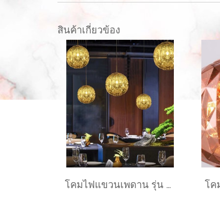
สินค้าเกี่ยวข้อง
โคมไฟแขวนเพดาน รุ่น POPPIE EVE-00731 ขนาด 30x35 ซม. สำหรับใส่หลอด E27 จำนวน 1 ดวง