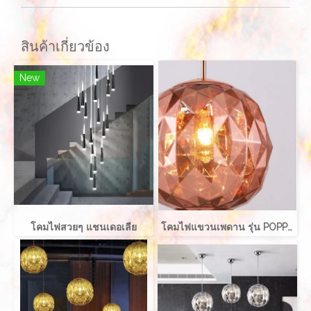
สินค้าเกี่ยวข้อง
New
โคมไฟสวยๆ แชนเดอเลีย
โคมไฟแขวนเพดาน รุ่น POPPIE EVE-00731 ขนาด 30x35 ซม. สำหรับใส่หลอด E27 จำนวน 1 ดวง