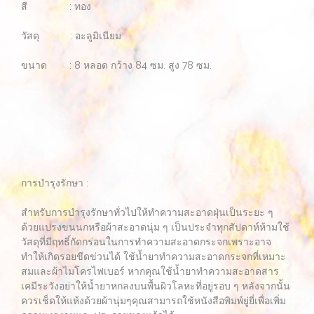
สี : ทอง
วัสดุ : อะลูมิเนียม
ขนาด : 8 หลอด กว้าง 84 ซม. สูง 78 ซม.
การบำรุงรักษา :
สำหรับการบำรุงรักษาทั่วไปให้ทำความสะอาดฝุ่นเป็นระยะ ๆ
ด้วยแปรงขนนกหรือผ้าสะอาดนุ่ม ๆ เป็นประจำทุกสัปดาห์ห้ามใช้
วัสดุที่มีฤทธิ์กัดกร่อนในการทำความสะอาดกระจกเพราะอาจ
ทำให้เกิดรอยขีดข่วนได้ ใช้น้ำยาทำความสะอาดกระจกที่เหมาะ
สมและผ้าไมโครไฟเบอร์ หากคุณใช้น้ำยาทำความสะอาดสาร
เคมีระวังอย่าให้น้ำยาหกลงบนพื้นผิวโลหะที่อยู่รอบ ๆ หลังจากนั้น
ควรเช็ดให้แห้งด้วยผ้านุ่มๆคุณสามารถใช้หนังสือพิมพ์ยู่ยี่เพื่อเพิ่ม