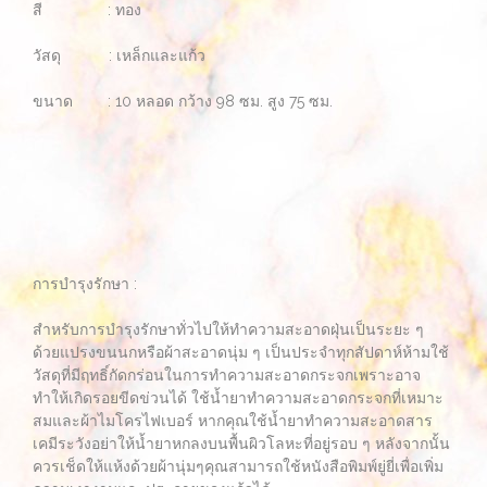
สี : ทอง
วัสดุ : เหล็กและแก้ว
ขนาด : 10 หลอด กว้าง 98 ซม. สูง 75 ซม.
การบำรุงรักษา :
สำหรับการบำรุงรักษาทั่วไปให้ทำความสะอาดฝุ่นเป็นระยะ ๆ
ด้วยแปรงขนนกหรือผ้าสะอาดนุ่ม ๆ เป็นประจำทุกสัปดาห์ห้ามใช้
วัสดุที่มีฤทธิ์กัดกร่อนในการทำความสะอาดกระจกเพราะอาจ
ทำให้เกิดรอยขีดข่วนได้ ใช้น้ำยาทำความสะอาดกระจกที่เหมาะ
สมและผ้าไมโครไฟเบอร์ หากคุณใช้น้ำยาทำความสะอาดสาร
เคมีระวังอย่าให้น้ำยาหกลงบนพื้นผิวโลหะที่อยู่รอบ ๆ หลังจากนั้น
ควรเช็ดให้แห้งด้วยผ้านุ่มๆคุณสามารถใช้หนังสือพิมพ์ยู่ยี่เพื่อเพิ่ม