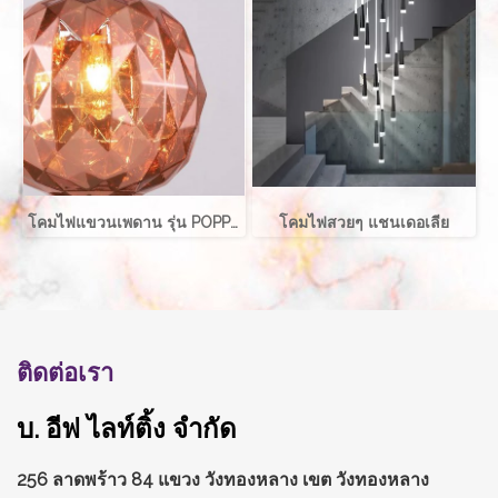
โคมไฟแขวนเพดาน รุ่น POPPIE EVE-00731 ขนาด 30x35 ซม. สำหรับใส่หลอด E27 จำนวน 1 ดวง
โคมไฟสวยๆ แชนเดอเลีย
ติดต่อเรา
บ. อีฟ ไลท์ติ้ง จำกัด
256 ลาดพร้าว 84 แขวง วังทองหลาง
เขต วังทองหลาง