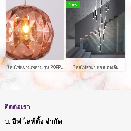
New
โคมไฟแขวนเพดาน รุ่น POPPIE EVE-00731 ขนาด 30x35 ซม. สำหรับใส่หลอด E27 จำนวน 1 ดวง
โคมไฟสวยๆ แชนเดอเลีย
ติดต่อเรา
บ. อีฟ ไลท์ติ้ง จำกัด