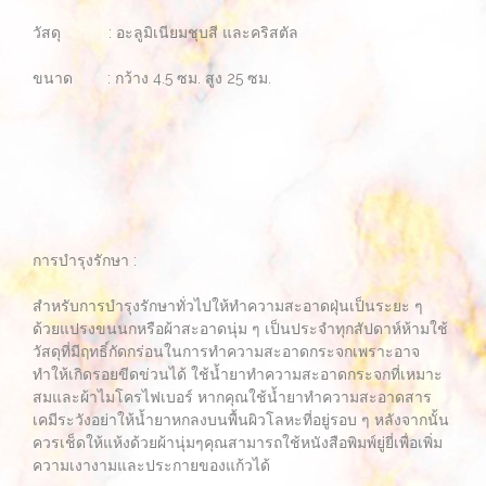
วัสดุ : อะลูมิเนียมชุบสี และคริสตัล
ขนาด : กว้าง 4.5 ซม. สูง 25 ซม.
การบำรุงรักษา :
สำหรับการบำรุงรักษาทั่วไปให้ทำความสะอาดฝุ่นเป็นระยะ ๆ
ด้วยแปรงขนนกหรือผ้าสะอาดนุ่ม ๆ เป็นประจำทุกสัปดาห์ห้ามใช้
วัสดุที่มีฤทธิ์กัดกร่อนในการทำความสะอาดกระจกเพราะอาจ
ทำให้เกิดรอยขีดข่วนได้ ใช้น้ำยาทำความสะอาดกระจกที่เหมาะ
สมและผ้าไมโครไฟเบอร์ หากคุณใช้น้ำยาทำความสะอาดสาร
เคมีระวังอย่าให้น้ำยาหกลงบนพื้นผิวโลหะที่อยู่รอบ ๆ หลังจากนั้น
ควรเช็ดให้แห้งด้วยผ้านุ่มๆคุณสามารถใช้หนังสือพิมพ์ยู่ยี่เพื่อเพิ่ม
ความเงางามและประกายของแก้วได้