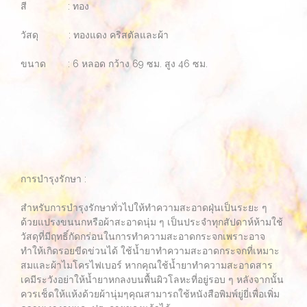
สี : ทอง
วัสดุ : ทองแดง คริสตัลและผ้า
ขนาด : 6 หลอด กว้าง 69 ซม. สูง 46 ซม.
การบำรุงรักษา :
สำหรับการบำรุงรักษาทั่วไปให้ทำความสะอาดฝุ่นเป็นระยะ ๆ
ด้วยแปรงขนนกหรือผ้าสะอาดนุ่ม ๆ เป็นประจำทุกสัปดาห์ห้ามใช้
วัสดุที่มีฤทธิ์กัดกร่อนในการทำความสะอาดกระจกเพราะอาจ
ทำให้เกิดรอยขีดข่วนได้ ใช้น้ำยาทำความสะอาดกระจกที่เหมาะ
สมและผ้าไมโครไฟเบอร์ หากคุณใช้น้ำยาทำความสะอาดสาร
เคมีระวังอย่าให้น้ำยาหกลงบนพื้นผิวโลหะที่อยู่รอบ ๆ หลังจากนั้น
ควรเช็ดให้แห้งด้วยผ้านุ่มๆคุณสามารถใช้หนังสือพิมพ์ยู่ยี่เพื่อเพิ่ม