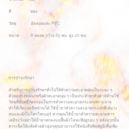
สี : ทอง
วัสดุ : อัลลอยและ PVC
ขนาด : 8 หลอด กว้าง 65 ซม. สูง 20 ซม.
การบำรุงรักษา :
สำหรับการบำรุงรักษาทั่วไปให้ทำความสะอาดฝุ่นเป็นระยะ ๆ
ด้วยแปรงขนนกหรือผ้าสะอาดนุ่ม ๆ เป็นประจำทุกสัปดาห์ห้ามใช้
วัสดุที่มีฤทธิ์กัดกร่อนในการทำความสะอาดกระจกเพราะอาจ
ทำให้เกิดรอยขีดข่วนได้ ใช้น้ำยาทำความสะอาดกระจกที่เหมาะ
สมและผ้าไมโครไฟเบอร์ หากคุณใช้น้ำยาทำความสะอาดสาร
เคมีระวังอย่าให้น้ำยาหกลงบนพื้นผิวโลหะที่อยู่รอบ ๆ หลังจากนั้น
ควรเช็ดให้แห้งด้วยผ้านุ่มๆคุณสามารถใช้หนังสือพิมพ์ยู่ยี่เพื่อเพิ่ม