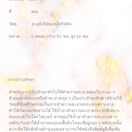
สี : ทอง
วัสดุ : อะลูมิเนียมและคริสตัล
ขนาด : 9 หลอด กว้าง 60 ซม. สูง 50 ซม.
การบำรุงรักษา :
สำหรับการบำรุงรักษาทั่วไปให้ทำความสะอาดฝุ่นเป็นระยะ ๆ
ด้วยแปรงขนนกหรือผ้าสะอาดนุ่ม ๆ เป็นประจำทุกสัปดาห์ห้ามใช้
วัสดุที่มีฤทธิ์กัดกร่อนในการทำความสะอาดกระจกเพราะอาจ
ทำให้เกิดรอยขีดข่วนได้ ใช้น้ำยาทำความสะอาดกระจกที่เหมาะ
สมและผ้าไมโครไฟเบอร์ หากคุณใช้น้ำยาทำความสะอาดสาร
เคมีระวังอย่าให้น้ำยาหกลงบนพื้นผิวโลหะที่อยู่รอบ ๆ หลังจากนั้น
ควรเช็ดให้แห้งด้วยผ้านุ่มๆคุณสามารถใช้หนังสือพิมพ์ยู่ยี่เพื่อเพิ่ม