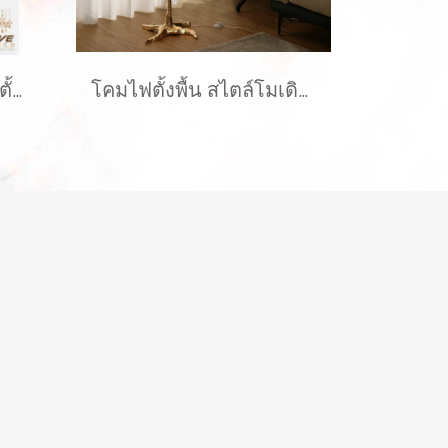
FLOOR LAMP โคมไฟตั้งพื้น รุ่น EVE-00249
โคมไฟตั้งพื้น สไตล์โมเดิร์น วัสดุทำจาก ขนนกกระจอกเทศ สวยงาม