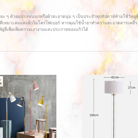
ะยะ ๆ ด้วยแปรงขนนกหรือผ้าสะอาดนุ่ม ๆ เป็นประจำทุกสัปดาห์ห้ามใช้วัสด
ี่เหมาะสมและผ้าไมโครไฟเบอร์ หากคุณใช้น้ำยาทำความสะอาดสารเคมีระวัง
์ยู่ยี่เพื่อเพิ่มความเงางามและประกายของแก้วได้