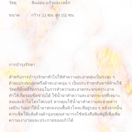
วัสดุ : หินอ่อน แก้วและเหล็ก
ขนาด : กว้าง 33 ซม. สูง 155 ซม.
การบำรุงรักษา :
สำหรับการบำรุงรักษาทั่วไปให้ทำความสะอาดฝุ่นเป็นระยะ ๆ
ด้วยแปรงขนนกหรือผ้าสะอาดนุ่ม ๆ เป็นประจำทุกสัปดาห์ห้ามใช้
วัสดุที่มีฤทธิ์กัดกร่อนในการทำความสะอาดกระจกเพราะอาจ
ทำให้เกิดรอยขีดข่วนได้ ใช้น้ำยาทำความสะอาดกระจกที่เหมาะ
สมและผ้าไมโครไฟเบอร์ หากคุณใช้น้ำยาทำความสะอาดสาร
เคมีระวังอย่าให้น้ำยาหกลงบนพื้นผิวโลหะที่อยู่รอบ ๆ หลังจากนั้น
ควรเช็ดให้แห้งด้วยผ้านุ่มๆคุณสามารถใช้หนังสือพิมพ์ยู่ยี่เพื่อเพิ่ม
ความเงางามและประกายของแก้วได้