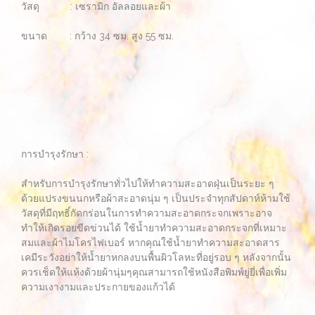
วัสดุ : เซรามิก อัลลอยและผ้า
ขนาด : กว้าง 34 ซม. สูง 55 ซม.
การบำรุงรักษา :
สำหรับการบำรุงรักษาทั่วไปให้ทำความสะอาดฝุ่นเป็นระยะ ๆ
ด้วยแปรงขนนกหรือผ้าสะอาดนุ่ม ๆ เป็นประจำทุกสัปดาห์ห้ามใช้
วัสดุที่มีฤทธิ์กัดกร่อนในการทำความสะอาดกระจกเพราะอาจ
ทำให้เกิดรอยขีดข่วนได้ ใช้น้ำยาทำความสะอาดกระจกที่เหมาะ
สมและผ้าไมโครไฟเบอร์ หากคุณใช้น้ำยาทำความสะอาดสาร
เคมีระวังอย่าให้น้ำยาหกลงบนพื้นผิวโลหะที่อยู่รอบ ๆ หลังจากนั้น
ควรเช็ดให้แห้งด้วยผ้านุ่มๆคุณสามารถใช้หนังสือพิมพ์ยู่ยี่เพื่อเพิ่ม
ความเงางามและประกายของแก้วได้