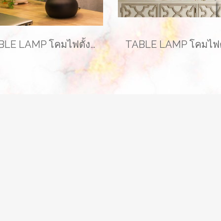
TABLE LAMP โคมไฟตั้งโต๊ะ รุ่น EVE-00212