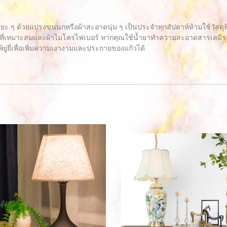
ะยะ ๆ ด้วยแปรงขนนกหรือผ้าสะอาดนุ่ม ๆ เป็นประจำทุกสัปดาห์ห้ามใช้วัสด
ี่เหมาะสมและผ้าไมโครไฟเบอร์ หากคุณใช้น้ำยาทำความสะอาดสารเคมีระวัง
์ยู่ยี่เพื่อเพิ่มความเงางามและประกายของแก้วได้