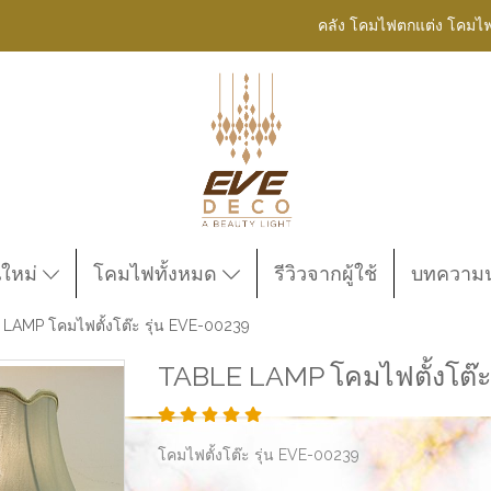
คลัง โคมไฟตกแต่ง โคมไ
นใหม่
โคมไฟทั้งหมด
รีวิวจากผู้ใช้
บทความน่
LAMP โคมไฟตั้งโต๊ะ รุ่น EVE-00239
TABLE LAMP โคมไฟตั้งโต๊ะ
โคมไฟตั้งโต๊ะ รุ่น EVE-00239