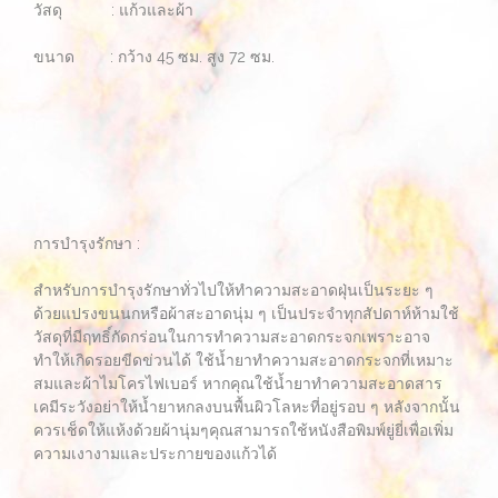
วัสดุ : แก้วและผ้า
ขนาด : กว้าง 45 ซม. สูง 72 ซม.
การบำรุงรักษา :
สำหรับการบำรุงรักษาทั่วไปให้ทำความสะอาดฝุ่นเป็นระยะ ๆ
ด้วยแปรงขนนกหรือผ้าสะอาดนุ่ม ๆ เป็นประจำทุกสัปดาห์ห้ามใช้
วัสดุที่มีฤทธิ์กัดกร่อนในการทำความสะอาดกระจกเพราะอาจ
ทำให้เกิดรอยขีดข่วนได้ ใช้น้ำยาทำความสะอาดกระจกที่เหมาะ
สมและผ้าไมโครไฟเบอร์ หากคุณใช้น้ำยาทำความสะอาดสาร
เคมีระวังอย่าให้น้ำยาหกลงบนพื้นผิวโลหะที่อยู่รอบ ๆ หลังจากนั้น
ควรเช็ดให้แห้งด้วยผ้านุ่มๆคุณสามารถใช้หนังสือพิมพ์ยู่ยี่เพื่อเพิ่ม
ความเงางามและประกายของแก้วได้