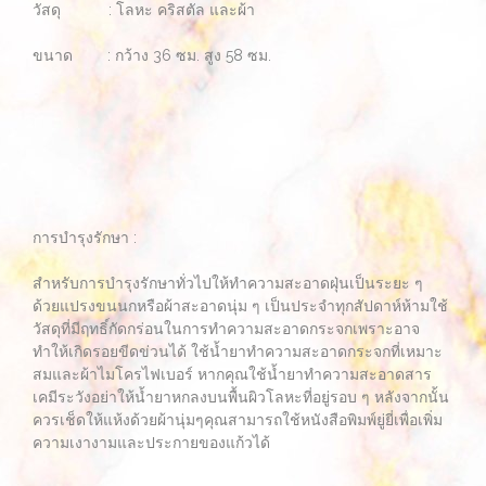
วัสดุ : โลหะ คริสตัล และผ้า
ขนาด : กว้าง 36 ซม. สูง 58 ซม.
การบำรุงรักษา :
สำหรับการบำรุงรักษาทั่วไปให้ทำความสะอาดฝุ่นเป็นระยะ ๆ
ด้วยแปรงขนนกหรือผ้าสะอาดนุ่ม ๆ เป็นประจำทุกสัปดาห์ห้ามใช้
วัสดุที่มีฤทธิ์กัดกร่อนในการทำความสะอาดกระจกเพราะอาจ
ทำให้เกิดรอยขีดข่วนได้ ใช้น้ำยาทำความสะอาดกระจกที่เหมาะ
สมและผ้าไมโครไฟเบอร์ หากคุณใช้น้ำยาทำความสะอาดสาร
เคมีระวังอย่าให้น้ำยาหกลงบนพื้นผิวโลหะที่อยู่รอบ ๆ หลังจากนั้น
ควรเช็ดให้แห้งด้วยผ้านุ่มๆคุณสามารถใช้หนังสือพิมพ์ยู่ยี่เพื่อเพิ่ม
ความเงางามและประกายของแก้วได้