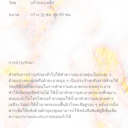
วัสดุ : แก้วและเหล็ก
ขนาด : กว้าง 35 ซม. สูง 86 ซม.
การบำรุงรักษา :
สำหรับการบำรุงรักษาทั่วไปให้ทำความสะอาดฝุ่นเป็นระยะ ๆ
ด้วยแปรงขนนกหรือผ้าสะอาดนุ่ม ๆ เป็นประจำทุกสัปดาห์ห้ามใช้
วัสดุที่มีฤทธิ์กัดกร่อนในการทำความสะอาดกระจกเพราะอาจ
ทำให้เกิดรอยขีดข่วนได้ ใช้น้ำยาทำความสะอาดกระจกที่เหมาะ
สมและผ้าไมโครไฟเบอร์ หากคุณใช้น้ำยาทำความสะอาดสาร
เคมีระวังอย่าให้น้ำยาหกลงบนพื้นผิวโลหะที่อยู่รอบ ๆ หลังจากนั้น
ควรเช็ดให้แห้งด้วยผ้านุ่มๆคุณสามารถใช้หนังสือพิมพ์ยู่ยี่เพื่อเพิ่ม
ความเงางามและประกายของแก้วได้