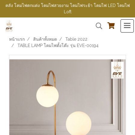
คลัง โคมไฟตกแต่ง โคมไฟสวยงาม โคมไฟระย้า โคมไฟ LED โคมไฟ
Loft
หน้าแรก
สินค้าทั้งหมด
Table 2022
TABLE LAMP โคมไฟตั้งโต๊ะ รุ่น EVE-00194