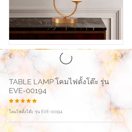
TABLE LAMP โคมไฟตั้งโต๊ะ รุ่น
EVE-00194
โคมไฟตั้งโต๊ะ รุ่น EVE-00194