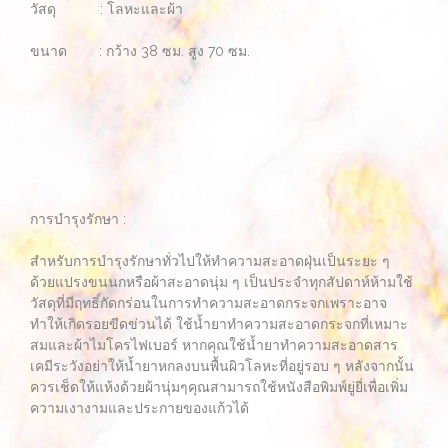
วัสดุ : โลหะและผ้า
ขนาด : กว้าง 38 ซม. สูง 70 ซม.
การบำรุงรักษา :
สำหรับการบำรุงรักษาทั่วไปให้ทำความสะอาดฝุ่นเป็นระยะ ๆ
ด้วยแปรงขนนกหรือผ้าสะอาดนุ่ม ๆ เป็นประจำทุกสัปดาห์ห้ามใช้
วัสดุที่มีฤทธิ์กัดกร่อนในการทำความสะอาดกระจกเพราะอาจ
ทำให้เกิดรอยขีดข่วนได้ ใช้น้ำยาทำความสะอาดกระจกที่เหมาะ
สมและผ้าไมโครไฟเบอร์ หากคุณใช้น้ำยาทำความสะอาดสาร
เคมีระวังอย่าให้น้ำยาหกลงบนพื้นผิวโลหะที่อยู่รอบ ๆ หลังจากนั้น
ควรเช็ดให้แห้งด้วยผ้านุ่มๆคุณสามารถใช้หนังสือพิมพ์ยู่ยี่เพื่อเพิ่ม
ความเงางามและประกายของแก้วได้