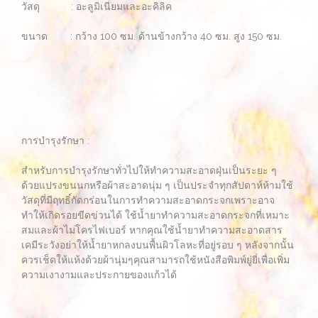
วัสดุ : อะลูมิเนียมและอะคิลิค
ขนาด : กว้าง 100 ซม. ด้านข้างกว้าง 40 ซม. สูง 150 ซม.
การบำรุงรักษา :
สำหรับการบำรุงรักษาทั่วไปให้ทำความสะอาดฝุ่นเป็นระยะ ๆ
ด้วยแปรงขนนกหรือผ้าสะอาดนุ่ม ๆ เป็นประจำทุกสัปดาห์ห้ามใช้
วัสดุที่มีฤทธิ์กัดกร่อนในการทำความสะอาดกระจกเพราะอาจ
ทำให้เกิดรอยขีดข่วนได้ ใช้น้ำยาทำความสะอาดกระจกที่เหมาะ
สมและผ้าไมโครไฟเบอร์ หากคุณใช้น้ำยาทำความสะอาดสาร
เคมีระวังอย่าให้น้ำยาหกลงบนพื้นผิวโลหะที่อยู่รอบ ๆ หลังจากนั้น
ควรเช็ดให้แห้งด้วยผ้านุ่มๆคุณสามารถใช้หนังสือพิมพ์ยู่ยี่เพื่อเพิ่ม
ความเงางามและประกายของแก้วได้