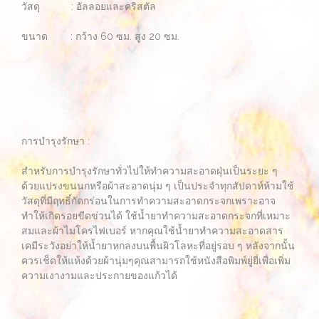
วัสดุ : อัลลอยและคริสตัล
ขนาด : กว้าง 60 ซม. สูง 20 ซม.
การบำรุงรักษา :
สำหรับการบำรุงรักษาทั่วไปให้ทำความสะอาดฝุ่นเป็นระยะ ๆ
ด้วยแปรงขนนกหรือผ้าสะอาดนุ่ม ๆ เป็นประจำทุกสัปดาห์ห้ามใช้
วัสดุที่มีฤทธิ์กัดกร่อนในการทำความสะอาดกระจกเพราะอาจ
ทำให้เกิดรอยขีดข่วนได้ ใช้น้ำยาทำความสะอาดกระจกที่เหมาะ
สมและผ้าไมโครไฟเบอร์ หากคุณใช้น้ำยาทำความสะอาดสาร
เคมีระวังอย่าให้น้ำยาหกลงบนพื้นผิวโลหะที่อยู่รอบ ๆ หลังจากนั้น
ควรเช็ดให้แห้งด้วยผ้านุ่มๆคุณสามารถใช้หนังสือพิมพ์ยู่ยี่เพื่อเพิ่ม
ความเงางามและประกายของแก้วได้