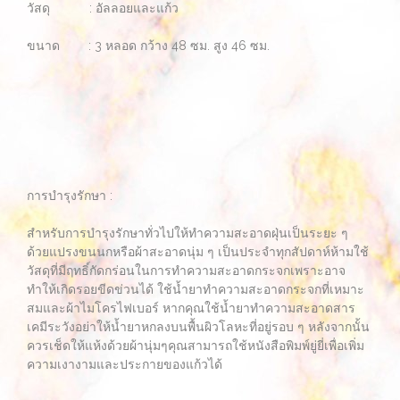
วัสดุ : อัลลอยและแก้ว
ขนาด : 3 หลอด กว้าง 48 ซม. สูง 46 ซม.
การบำรุงรักษา :
สำหรับการบำรุงรักษาทั่วไปให้ทำความสะอาดฝุ่นเป็นระยะ ๆ
ด้วยแปรงขนนกหรือผ้าสะอาดนุ่ม ๆ เป็นประจำทุกสัปดาห์ห้ามใช้
วัสดุที่มีฤทธิ์กัดกร่อนในการทำความสะอาดกระจกเพราะอาจ
ทำให้เกิดรอยขีดข่วนได้ ใช้น้ำยาทำความสะอาดกระจกที่เหมาะ
สมและผ้าไมโครไฟเบอร์ หากคุณใช้น้ำยาทำความสะอาดสาร
เคมีระวังอย่าให้น้ำยาหกลงบนพื้นผิวโลหะที่อยู่รอบ ๆ หลังจากนั้น
ควรเช็ดให้แห้งด้วยผ้านุ่มๆคุณสามารถใช้หนังสือพิมพ์ยู่ยี่เพื่อเพิ่ม
ความเงางามและประกายของแก้วได้