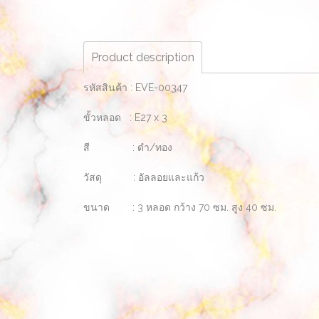
Product description
รหัสสินค้า : EVE-00347
ขั้วหลอด : E27 x 3
สี : ดำ/ทอง
วัสดุ : อัลลอยและแก้ว
ขนาด : 3 หลอด กว้าง 70 ซม. สูง 40 ซม.