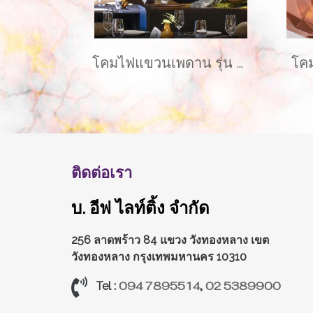
โคมไฟแขวนเพดาน รุ่น POPPIE EVE-00731 ขนาด 30x35 ซม. สำหรับใส่หลอด E27 จำนวน 1 ดวง
ติดต่อเรา
บ. อีฟ ไลท์ติ้ง จำกัด
256 ลาดพร้าว 84 แขวง วังทองหลาง
เขต
วังทองหลาง กรุงเทพมหานคร 10310
094 7895514
,
02 5389900
Tel :