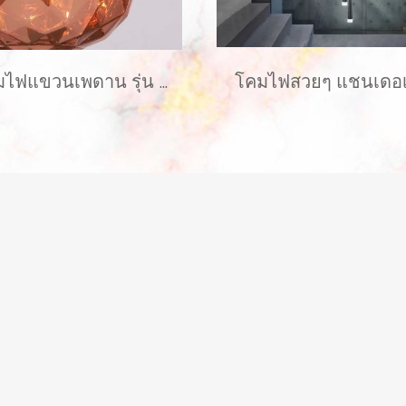
โคมไฟแขวนเพดาน รุ่น POPPIE EVE-00731 ขนาด 30x35 ซม. สำหรับใส่หลอด E27 จำนวน 1 ดวง
โคมไฟสวยๆ แชนเดอเ