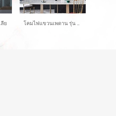
ลีย
โคมไฟแขวนเพดาน รุ่น POPPIE EVE-00731 ขนาด 30x35 ซม. สำหรับใส่หลอด E27 จำนวน 1 ดวง