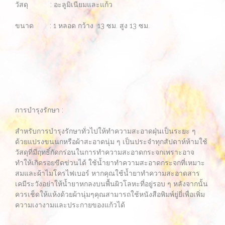
วัสดุ : อะลูมิเนียมและแก้ว
ขนาด : 1 หลอด กว้าง 13 ซม. สูง 13 ซม.
การบำรุงรักษา :
สำหรับการบำรุงรักษาทั่วไปให้ทำความสะอาดฝุ่นเป็นระยะ ๆ
ด้วยแปรงขนนกหรือผ้าสะอาดนุ่ม ๆ เป็นประจำทุกสัปดาห์ห้ามใช้
วัสดุที่มีฤทธิ์กัดกร่อนในการทำความสะอาดกระจกเพราะอาจ
ทำให้เกิดรอยขีดข่วนได้ ใช้น้ำยาทำความสะอาดกระจกที่เหมาะ
สมและผ้าไมโครไฟเบอร์ หากคุณใช้น้ำยาทำความสะอาดสาร
เคมีระวังอย่าให้น้ำยาหกลงบนพื้นผิวโลหะที่อยู่รอบ ๆ หลังจากนั้น
ควรเช็ดให้แห้งด้วยผ้านุ่มๆคุณสามารถใช้หนังสือพิมพ์ยู่ยี่เพื่อเพิ่ม
ความเงางามและประกายของแก้วได้