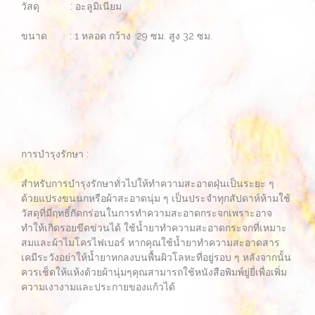
วัสดุ : อะลูมิเนียม
ขนาด : 1 หลอด กว้าง 29 ซม. สูง 32 ซม.
การบำรุงรักษา :
สำหรับการบำรุงรักษาทั่วไปให้ทำความสะอาดฝุ่นเป็นระยะ ๆ
ด้วยแปรงขนนกหรือผ้าสะอาดนุ่ม ๆ เป็นประจำทุกสัปดาห์ห้ามใช้
วัสดุที่มีฤทธิ์กัดกร่อนในการทำความสะอาดกระจกเพราะอาจ
ทำให้เกิดรอยขีดข่วนได้ ใช้น้ำยาทำความสะอาดกระจกที่เหมาะ
สมและผ้าไมโครไฟเบอร์ หากคุณใช้น้ำยาทำความสะอาดสาร
เคมีระวังอย่าให้น้ำยาหกลงบนพื้นผิวโลหะที่อยู่รอบ ๆ หลังจากนั้น
ควรเช็ดให้แห้งด้วยผ้านุ่มๆคุณสามารถใช้หนังสือพิมพ์ยู่ยี่เพื่อเพิ่ม
ความเงางามและประกายของแก้วได้