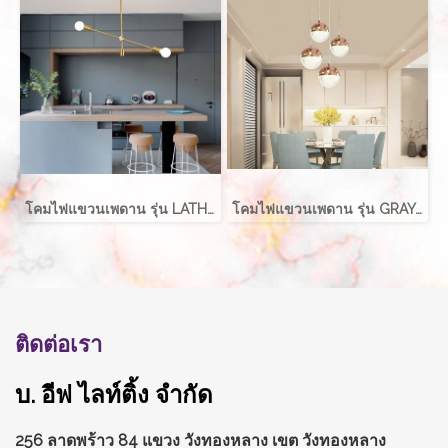
โคมไฟแขวนเพดาน รุ่น LATHER EVE-00411 สำหรับใส่หลอด E27 จำนวน 2 ดวง
โคมไฟแขวนเพดาน รุ่น GRAYCE EVE-00417 LED 5W
ติดต่อเรา
บ. อีฟ ไลท์ติ้ง จำกัด
256 ลาดพร้าว 84 แขวง วังทองหลาง
เขต วังทองหลาง