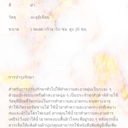
สี : ดำ
วัสดุ : อะลูมิเนียม
ขนาด : 1 หลอด กว้าง 60 ซม. สูง 36 ซม.
การบำรุงรักษา :
สำหรับการบำรุงรักษาทั่วไปให้ทำความสะอาดฝุ่นเป็นระยะ ๆ
ด้วยแปรงขนนกหรือผ้าสะอาดนุ่ม ๆ เป็นประจำทุกสัปดาห์ห้ามใช้
วัสดุที่มีฤทธิ์กัดกร่อนในการทำความสะอาดกระจกเพราะอาจ
ทำให้เกิดรอยขีดข่วนได้ ใช้น้ำยาทำความสะอาดกระจกที่เหมาะ
สมและผ้าไมโครไฟเบอร์ หากคุณใช้น้ำยาทำความสะอาดสาร
เคมีระวังอย่าให้น้ำยาหกลงบนพื้นผิวโลหะที่อยู่รอบ ๆ หลังจากนั้น
ควรเช็ดให้แห้งด้วยผ้านุ่มๆคุณสามารถใช้หนังสือพิมพ์ยู่ยี่เพื่อเพิ่ม