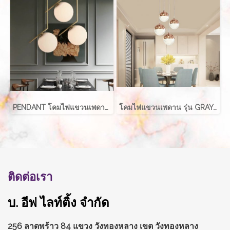
PENDANT โคมไฟแขวนเพดาน รุ่น ABALL สำหรับใส่หลอด E27 จำนวน 1 ดวง
โคมไฟแขวนเพดาน รุ่น GRAYCE EVE-00417 LED 5W
ติดต่อเรา
บ. อีฟ ไลท์ติ้ง จำกัด
256 ลาดพร้าว 84 แขวง วังทองหลาง
เขต วังทองหลาง