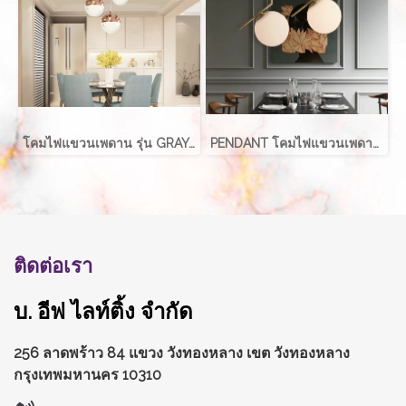
โคมไฟแขวนเพดาน รุ่น GRAYCE EVE-00417 LED 5W
PENDANT โคมไฟแขวนเพดาน รุ่น ABALL สำหรับใส่หลอด E27 จำนวน 1 ดวง
ติดต่อเรา
บ. อีฟ ไลท์ติ้ง จำกัด
256 ลาดพร้าว 84 แขวง วังทองหลาง
เขต วังทองหลาง
กรุงเทพมหานคร 10310