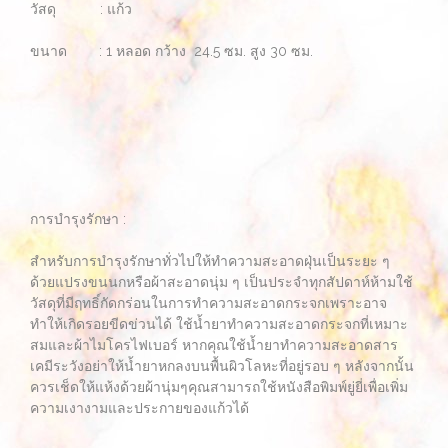
วัสดุ : แก้ว
ขนาด : 1 หลอด กว้าง 24.5 ซม. สูง 30 ซม.
การบำรุงรักษา :
สำหรับการบำรุงรักษาทั่วไปให้ทำความสะอาดฝุ่นเป็นระยะ ๆ
ด้วยแปรงขนนกหรือผ้าสะอาดนุ่ม ๆ เป็นประจำทุกสัปดาห์ห้ามใช้
วัสดุที่มีฤทธิ์กัดกร่อนในการทำความสะอาดกระจกเพราะอาจ
ทำให้เกิดรอยขีดข่วนได้ ใช้น้ำยาทำความสะอาดกระจกที่เหมาะ
สมและผ้าไมโครไฟเบอร์ หากคุณใช้น้ำยาทำความสะอาดสาร
เคมีระวังอย่าให้น้ำยาหกลงบนพื้นผิวโลหะที่อยู่รอบ ๆ หลังจากนั้น
ควรเช็ดให้แห้งด้วยผ้านุ่มๆคุณสามารถใช้หนังสือพิมพ์ยู่ยี่เพื่อเพิ่ม
ความเงางามและประกายของแก้วได้