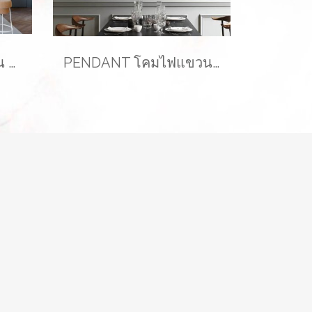
โคมไฟแขวนเพดาน รุ่น LATHER EVE-00411 สำหรับใส่หลอด E27 จำนวน 2 ดวง
PENDANT โคมไฟแขวนเพดาน รุ่น ABALL สำหรับใส่หลอด E27 จำนวน 1 ดวง