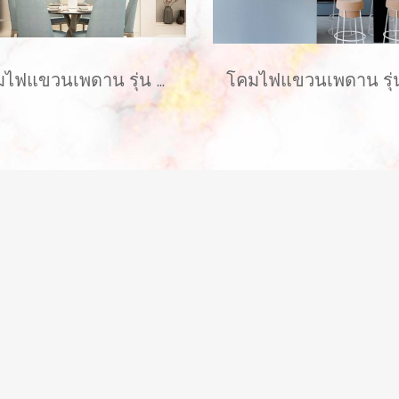
โคมไฟแขวนเพดาน รุ่น GRAYCE EVE-00417 LED 5W