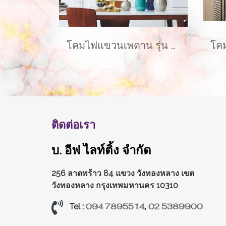
โคมไฟแขวนเพดาน รุ่น LAYLA EVE-00416 สำหรับใส่หลอด E27 จำนวน 1 ดวง
ติดต่อเรา
บ. อีฟ ไลท์ติ้ง จำกัด
256 ลาดพร้าว 84 แขวง วังทองหลาง
เขต
วังทองหลาง กรุงเทพมหานคร 10310
094 7895514
,
02 5389900
Tel :