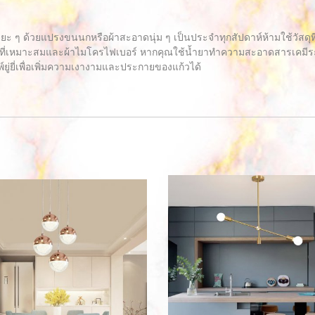
ะยะ ๆ ด้วยแปรงขนนกหรือผ้าสะอาดนุ่ม ๆ เป็นประจำทุกสัปดาห์ห้ามใช้วัสด
ี่เหมาะสมและผ้าไมโครไฟเบอร์ หากคุณใช้น้ำยาทำความสะอาดสารเคมีระวัง
์ยู่ยี่เพื่อเพิ่มความเงางามและประกายของแก้วได้