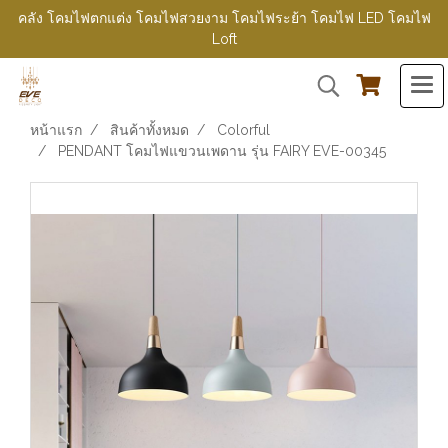
คลัง โคมไฟตกแต่ง โคมไฟสวยงาม โคมไฟระย้า โคมไฟ LED โคมไฟ
Loft
หน้าแรก
สินค้าทั้งหมด
Colorful
PENDANT โคมไฟแขวนเพดาน รุ่น FAIRY EVE-00345