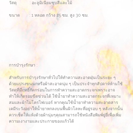
วัสดุ : อะลูมิเนียมชุบสีและไม้
ขนาด : 1 หลอด กว้าง 25 ซม. สูง 30 ซม.
การบำรุงรักษา :
สำหรับการบำรุงรักษาทั่วไปให้ทำความสะอาดฝุ่นเป็นระยะ ๆ
ด้วยแปรงขนนกหรือผ้าสะอาดนุ่ม ๆ เป็นประจำทุกสัปดาห์ห้ามใช้
วัสดุที่มีฤทธิ์กัดกร่อนในการทำความสะอาดกระจกเพราะอาจ
ทำให้เกิดรอยขีดข่วนได้ ใช้น้ำยาทำความสะอาดกระจกที่เหมาะ
สมและผ้าไมโครไฟเบอร์ หากคุณใช้น้ำยาทำความสะอาดสาร
เคมีระวังอย่าให้น้ำยาหกลงบนพื้นผิวโลหะที่อยู่รอบ ๆ หลังจากนั้น
ควรเช็ดให้แห้งด้วยผ้านุ่มๆคุณสามารถใช้หนังสือพิมพ์ยู่ยี่เพื่อเพิ่ม
ความเงางามและประกายของแก้วได้