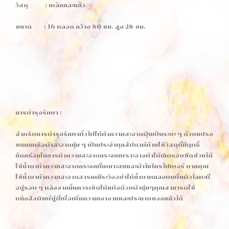
วัสดุ : เหล็กและแก้ว
ขนาด : 16 หลอด กว้าง 80 ซม. สูง 28 ซม.
การบำรุงรักษา :
สำหรับการบำรุงรักษาทั่วไปให้ทำความสะอาดฝุ่นเป็นระยะ ๆ ด้วยแปรง
ขนนกหรือผ้าสะอาดนุ่ม ๆ เป็นประจำทุกสัปดาห์ห้ามใช้วัสดุที่มีฤทธิ์
กัดกร่อนในการทำความสะอาดกระจกเพราะอาจทำให้เกิดรอยขีดข่วนได้
ใช้น้ำยาทำความสะอาดกระจกที่เหมาะสมและผ้าไมโครไฟเบอร์ หากคุณ
ใช้น้ำยาทำความสะอาดสารเคมีระวังอย่าให้น้ำยาหกลงบนพื้นผิวโลหะที่
อยู่รอบ ๆ หลังจากนั้นควรเช็ดให้แห้งด้วยผ้านุ่มๆคุณสามารถใช้
หนังสือพิมพ์ยู่ยี่เพื่อเพิ่มความเงางามและประกายของแก้วได้