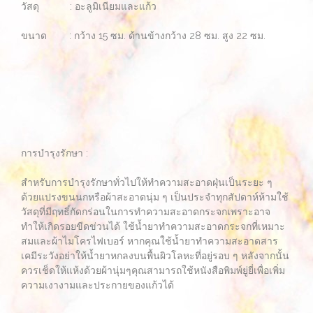
วัสดุ : อะลูมิเนียมและแก้ว
ขนาด : กว้าง 15 ซม. ด้านข้างกว้าง 28 ซม. สูง 22 ซม.
การบำรุงรักษา :
สำหรับการบำรุงรักษาทั่วไปให้ทำความสะอาดฝุ่นเป็นระยะ ๆ
ด้วยแปรงขนนกหรือผ้าสะอาดนุ่ม ๆ เป็นประจำทุกสัปดาห์ห้ามใช้
วัสดุที่มีฤทธิ์กัดกร่อนในการทำความสะอาดกระจกเพราะอาจ
ทำให้เกิดรอยขีดข่วนได้ ใช้น้ำยาทำความสะอาดกระจกที่เหมาะ
สมและผ้าไมโครไฟเบอร์ หากคุณใช้น้ำยาทำความสะอาดสาร
เคมีระวังอย่าให้น้ำยาหกลงบนพื้นผิวโลหะที่อยู่รอบ ๆ หลังจากนั้น
ควรเช็ดให้แห้งด้วยผ้านุ่มๆคุณสามารถใช้หนังสือพิมพ์ยู่ยี่เพื่อเพิ่ม
ความเงางามและประกายของแก้วได้