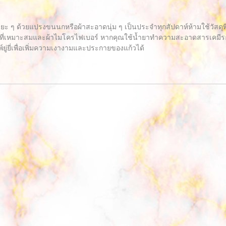
ะยะ ๆ ด้วยแปรงขนนกหรือผ้าสะอาดนุ่ม ๆ เป็นประจำทุกสัปดาห์ห้ามใช้วัสด
ี่เหมาะสมและผ้าไมโครไฟเบอร์ หากคุณใช้น้ำยาทำความสะอาดสารเคมีระวัง
์ยู่ยี่เพื่อเพิ่มความเงางามและประกายของแก้วได้