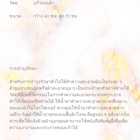
วัสดุ : แก้วและผ้า
ขนาด : กว้าง 40 ซม. สูง 70 ซม.
การบำรุงรักษา :
สำหรับการบำรุงรักษาทั่วไปให้ทำความสะอาดฝุ่นเป็นระยะ ๆ
ด้วยแปรงขนนกหรือผ้าสะอาดนุ่ม ๆ เป็นประจำทุกสัปดาห์ห้ามใช้
วัสดุที่มีฤทธิ์กัดกร่อนในการทำความสะอาดกระจกเพราะอาจ
ทำให้เกิดรอยขีดข่วนได้ ใช้น้ำยาทำความสะอาดกระจกที่เหมาะ
สมและผ้าไมโครไฟเบอร์ หากคุณใช้น้ำยาทำความสะอาดสาร
เคมีระวังอย่าให้น้ำยาหกลงบนพื้นผิวโลหะที่อยู่รอบ ๆ หลังจากนั้น
ควรเช็ดให้แห้งด้วยผ้านุ่มๆคุณสามารถใช้หนังสือพิมพ์ยู่ยี่เพื่อเพิ่ม
ความเงางามและประกายของแก้วได้