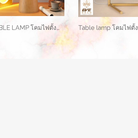
TABLE LAMP โคมไฟตั้งโต๊ะ รุ่น EVE-00220