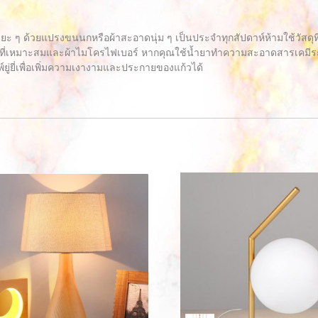
ะยะ ๆ ด้วยแปรงขนนกหรือผ้าสะอาดนุ่ม ๆ เป็นประจำทุกสัปดาห์ห้ามใช้วัสด
ี่เหมาะสมและผ้าไมโครไฟเบอร์ หากคุณใช้น้ำยาทำความสะอาดสารเคมีระวัง
์ยู่ยี่เพื่อเพิ่มความเงางามและประกายของแก้วได้