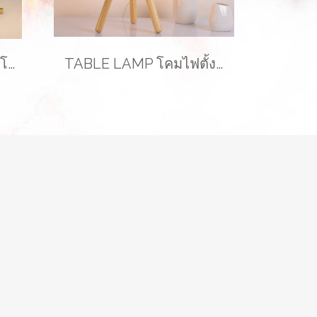
Table lamp โคมไฟตั้งโต๊ะ รุ่น ABALL EVE-00196B
TABLE LAMP โคมไฟตั้งโต๊ะ รุ่น EVE-00219