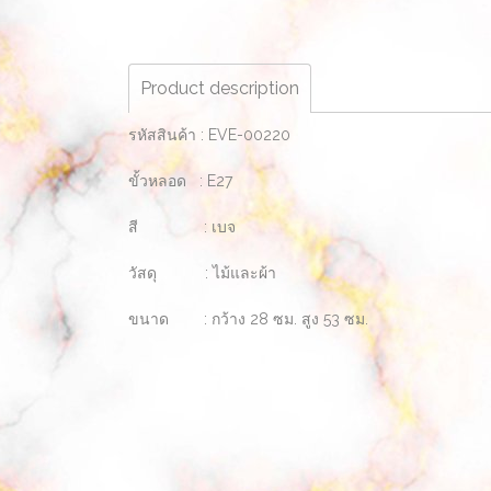
Product description
รหัสสินค้า : EVE-00220
ขั้วหลอด : E27
สี : เบจ
วัสดุ : ไม้และผ้า
ขนาด : กว้าง 28 ซม. สูง 53 ซม.