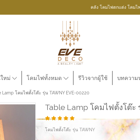
คลัง โคมไฟตกแต่ง โคมไ
นใหม่
โคมไฟทั้งหมด
รีวิวจากผู้ใช้
บทความน่
e Lamp โคมไฟตั้งโต๊ะ รุ่น TAWNY EVE-00220
Table Lamp โคมไฟตั้งโต๊ะ
โคมไฟตั้งโต๊ะ รุ่น TAWNY