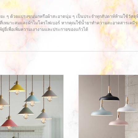
ะยะ ๆ ด้วยแปรงขนนกหรือผ้าสะอาดนุ่ม ๆ เป็นประจำทุกสัปดาห์ห้ามใช้วัสด
ี่เหมาะสมและผ้าไมโครไฟเบอร์ หากคุณใช้น้ำยาทำความสะอาดสารเคมีระวัง
์ยู่ยี่เพื่อเพิ่มความเงางามและประกายของแก้วได้