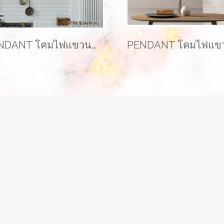
PENDANT โคมไฟแขวนเพดาน รุ่น LOVELY EVE-00343 ( 1 เซ็ท ได้ 3 โคม )