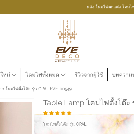
คลัง โคมไฟตกแต่ง โคมไ
นใหม่
โคมไฟทั้งหมด
รีวิวจากผู้ใช้
บทความน่
p โคมไฟตั้งโต๊ะ รุ่น OPAL EVE-00549
Table Lamp โคมไฟตั้งโต๊ะ 
โคมไฟตั้งโต๊ะ รุ่น OPAL