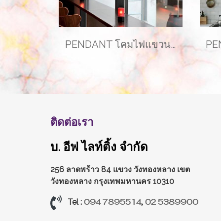
PENDANT โคมไฟแขวนเพดาน รุ่น COLORFUL EVE-00346 ( 1 เซ็ท ได้ 3 โคม )
ติดต่อเรา
บ. อีฟ ไลท์ติ้ง จำกัด
256 ลาดพร้าว 84 แขวง วังทองหลาง
เขต
วังทองหลาง กรุงเทพมหานคร 10310
094 7895514
,
02 5389900
Tel :