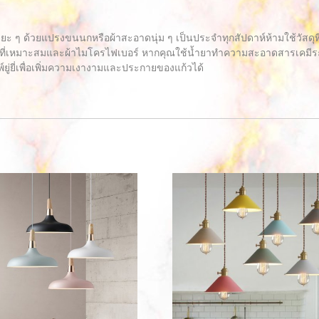
ะยะ ๆ ด้วยแปรงขนนกหรือผ้าสะอาดนุ่ม ๆ เป็นประจำทุกสัปดาห์ห้ามใช้วัสด
ี่เหมาะสมและผ้าไมโครไฟเบอร์ หากคุณใช้น้ำยาทำความสะอาดสารเคมีระวัง
์ยู่ยี่เพื่อเพิ่มความเงางามและประกายของแก้วได้