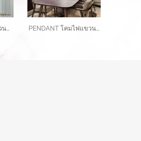
PENDANT โคมไฟแขวนเพดาน รุ่น LOVELY EVE-00343 ( 1 เซ็ท ได้ 3 โคม )
PENDANT โคมไฟแขวนเพดาน รุ่น SHINE EVE-00382