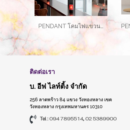
PENDANT โคมไฟแขวนเพดาน รุ่น COLORFUL EVE-00346 ( 1 เซ็ท ได้ 3 โคม )
ติดต่อเรา
บ. อีฟ ไลท์ติ้ง จำกัด
256 ลาดพร้าว 84 แขวง วังทองหลาง
เขต
วังทองหลาง กรุงเทพมหานคร 10310
094 7895514
,
02 5389900
Tel :