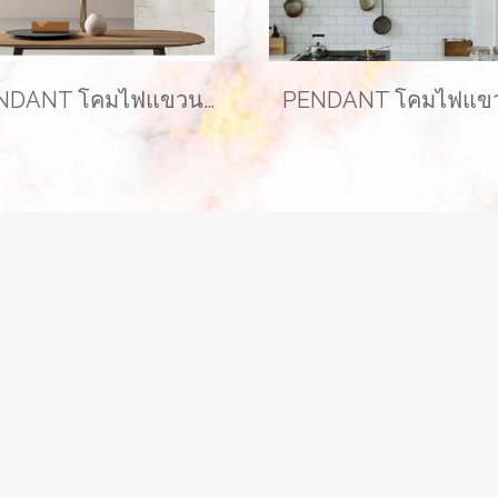
PENDANT โคมไฟแขวนเพดาน รุ่น FAIRY EVE-00345