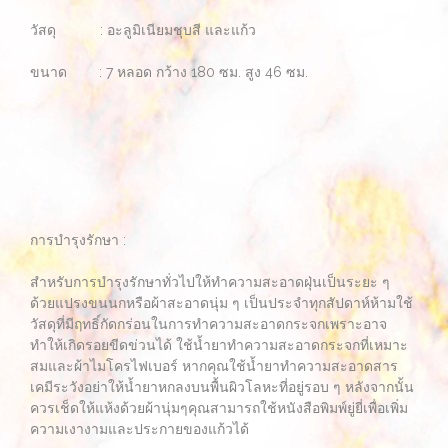
วัสดุ : อะลูมิเนียมชุบสี และแก้ว
ขนาด : 7 หลอด กว้าง 180 ซม. สูง 46 ซม.
การบำรุงรักษา :
สำหรับการบำรุงรักษาทั่วไปให้ทำความสะอาดฝุ่นเป็นระยะ ๆ
ด้วยแปรงขนนกหรือผ้าสะอาดนุ่ม ๆ เป็นประจำทุกสัปดาห์ห้ามใช้
วัสดุที่มีฤทธิ์กัดกร่อนในการทำความสะอาดกระจกเพราะอาจ
ทำให้เกิดรอยขีดข่วนได้ ใช้น้ำยาทำความสะอาดกระจกที่เหมาะ
สมและผ้าไมโครไฟเบอร์ หากคุณใช้น้ำยาทำความสะอาดสาร
เคมีระวังอย่าให้น้ำยาหกลงบนพื้นผิวโลหะที่อยู่รอบ ๆ หลังจากนั้น
ควรเช็ดให้แห้งด้วยผ้านุ่มๆคุณสามารถใช้หนังสือพิมพ์ยู่ยี่เพื่อเพิ่ม
ความเงางามและประกายของแก้วได้