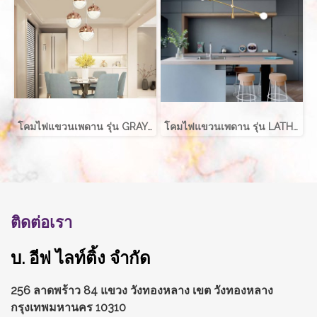
โคมไฟแขวนเพดาน รุ่น GRAYCE EVE-00417 LED 5W
โคมไฟแขวนเพดาน รุ่น LATHER EVE-00411 สำหรับใส่หลอด E27 จำนวน 2 ดวง
ติดต่อเรา
บ. อีฟ ไลท์ติ้ง จำกัด
256 ลาดพร้าว 84 แขวง วังทองหลาง
เขต วังทองหลาง
กรุงเทพมหานคร 10310