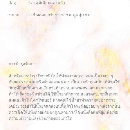
วัสดุ : อะลูมิเนียมและแก้ว
ขนาด : 18 หลอด กว้าง 120 ซม. สูง 40 ซม.
การบำรุงรักษา :
สำหรับการบำรุงรักษาทั่วไปให้ทำความสะอาดฝุ่นเป็นระยะ ๆ
ด้วยแปรงขนนกหรือผ้าสะอาดนุ่ม ๆ เป็นประจำทุกสัปดาห์ห้ามใช้
วัสดุที่มีฤทธิ์กัดกร่อนในการทำความสะอาดกระจกเพราะอาจ
ทำให้เกิดรอยขีดข่วนได้ ใช้น้ำยาทำความสะอาดกระจกที่เหมาะ
สมและผ้าไมโครไฟเบอร์ หากคุณใช้น้ำยาทำความสะอาดสาร
เคมีระวังอย่าให้น้ำยาหกลงบนพื้นผิวโลหะที่อยู่รอบ ๆ หลังจากนั้น
ควรเช็ดให้แห้งด้วยผ้านุ่มๆคุณสามารถใช้หนังสือพิมพ์ยู่ยี่เพื่อเพิ่ม
ความเงางามและประกายของแก้วได้