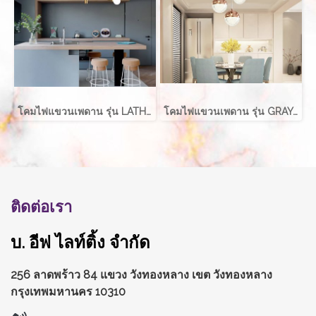
โคมไฟแขวนเพดาน รุ่น LATHER EVE-00411 สำหรับใส่หลอด E27 จำนวน 2 ดวง
โคมไฟแขวนเพดาน รุ่น GRAYCE EVE-00417 LED 5W
ติดต่อเรา
บ. อีฟ ไลท์ติ้ง จำกัด
256 ลาดพร้าว 84 แขวง วังทองหลาง
เขต วังทองหลาง
กรุงเทพมหานคร 10310