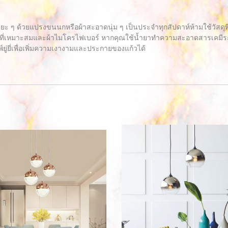
ะยะ ๆ ด้วยแปรงขนนกหรือผ้าสะอาดนุ่ม ๆ เป็นประจำทุกสัปดาห์ห้ามใช้วัสด
ี่เหมาะสมและผ้าไมโครไฟเบอร์ หากคุณใช้น้ำยาทำความสะอาดสารเคมีระวัง
์ยู่ยี่เพื่อเพิ่มความเงางามและประกายของแก้วได้