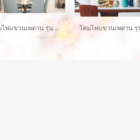
โคมไฟแขวนเพดาน รุ่น GRAYCE EVE-00417 LED 5W