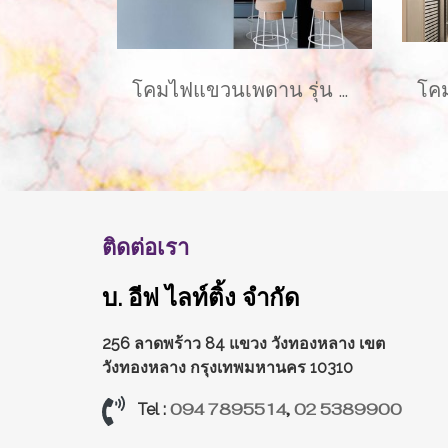
โคมไฟแขวนเพดาน รุ่น LATHER EVE-00411 สำหรับใส่หลอด E27 จำนวน 2 ดวง
ติดต่อเรา
บ. อีฟ ไลท์ติ้ง จำกัด
256 ลาดพร้าว 84 แขวง วังทองหลาง
เขต
วังทองหลาง กรุงเทพมหานคร 10310
094 7895514
,
02 5389900
Tel :