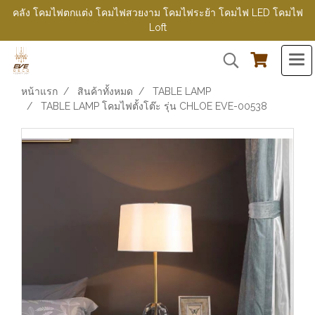
คลัง โคมไฟตกแต่ง โคมไฟสวยงาม โคมไฟระย้า โคมไฟ LED โคมไฟ
Loft
หน้าแรก
สินค้าทั้งหมด
TABLE LAMP
TABLE LAMP โคมไฟตั้งโต๊ะ รุ่น CHLOE EVE-00538