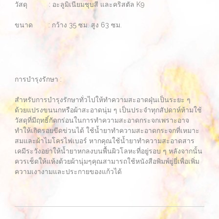
วัสดุ : อะลูมิเนียมชุบสี และคริสตัล K9
ขนาด : กว้าง 35 ซม. สูง 63 ซม.
การบำรุงรักษา :
สำหรับการบำรุงรักษาทั่วไปให้ทำความสะอาดฝุ่นเป็นระยะ ๆ
ด้วยแปรงขนนกหรือผ้าสะอาดนุ่ม ๆ เป็นประจำทุกสัปดาห์ห้ามใช้
วัสดุที่มีฤทธิ์กัดกร่อนในการทำความสะอาดกระจกเพราะอาจ
ทำให้เกิดรอยขีดข่วนได้ ใช้น้ำยาทำความสะอาดกระจกที่เหมาะ
สมและผ้าไมโครไฟเบอร์ หากคุณใช้น้ำยาทำความสะอาดสาร
เคมีระวังอย่าให้น้ำยาหกลงบนพื้นผิวโลหะที่อยู่รอบ ๆ หลังจากนั้น
ควรเช็ดให้แห้งด้วยผ้านุ่มๆคุณสามารถใช้หนังสือพิมพ์ยู่ยี่เพื่อเพิ่ม
ความเงางามและประกายของแก้วได้